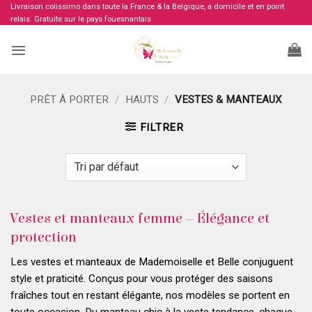
Passer
Livraison colissimo dans toute la France & la Belgique, a domicile et en point
relais. Gratuite sur le pays fouesnantais
au
contenu
PRÊT À PORTER
/
HAUTS
/
VESTES & MANTEAUX
FILTRER
Vestes et manteaux femme – Élégance et
protection
Les vestes et manteaux de Mademoiselle et Belle conjuguent
style et praticité. Conçus pour vous protéger des saisons
fraîches tout en restant élégante, nos modèles se portent en